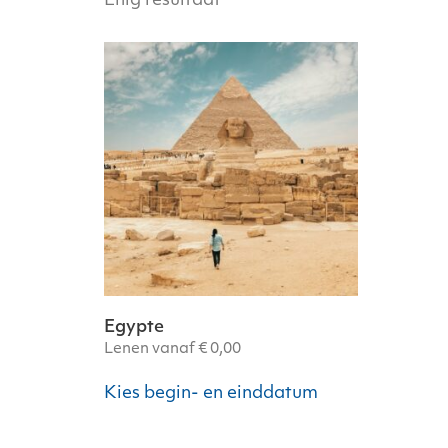
Enig resultaat
Egypte
Lenen vanaf
€
0,00
Dit
Kies begin- en einddatum
product
heeft
meerdere