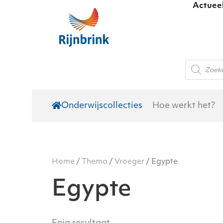
Actuee
Skip to main content
Producte
zoeken
Onderwijscollecties
Hoe werkt het?
Home
/
Thema
/
Vroeger
/ Egypte
Egypte