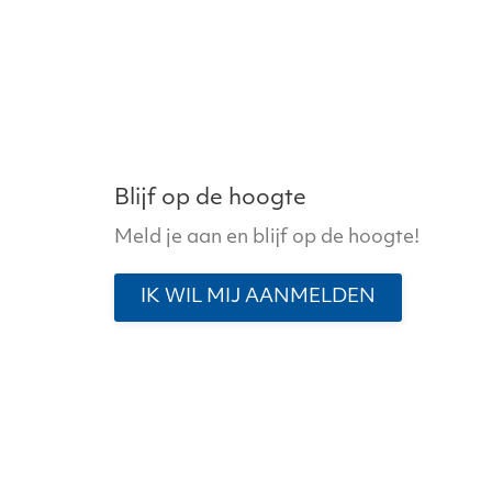
variaties.
Deze
optie
kan
gekozen
worden
op
Blijf op de hoogte
de
Meld je aan en blijf op de hoogte!
productpagina
IK WIL MIJ AANMELDEN