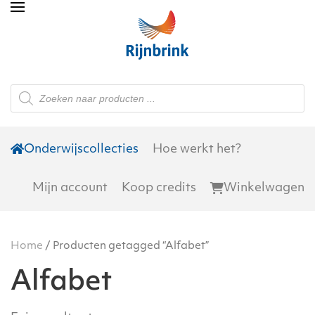
Skip to main content
Producten
zoeken
Onderwijscollecties
Hoe werkt het?
Mijn account
Koop credits
Winkelwagen
Home
/ Producten getagged “Alfabet”
Alfabet