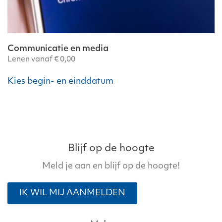
Communicatie en media
Lenen vanaf
€
0,00
Dit
Kies begin- en einddatum
product
heeft
meerdere
variaties.
Deze
optie
Blijf op de hoogte
kan
Meld je aan en blijf op de hoogte!
gekozen
worden
IK WIL MIJ AANMELDEN
op
de
productpagina