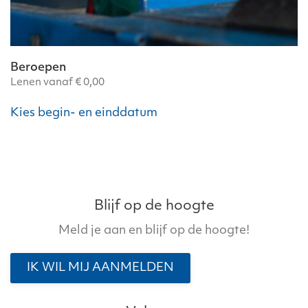
Beroepen
Lenen vanaf
€
0,00
Dit
Kies begin- en einddatum
product
heeft
meerdere
variaties.
Deze
optie
Blijf op de hoogte
kan
Meld je aan en blijf op de hoogte!
gekozen
worden
IK WIL MIJ AANMELDEN
op
de
productpagina