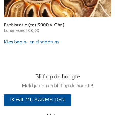
Prehistorie (tot 3000 v. Chr.)
Lenen vanaf
€
0,00
Dit
Kies begin- en einddatum
product
heeft
meerdere
variaties.
Deze
optie
Blijf op de hoogte
kan
Meld je aan en blijf op de hoogte!
gekozen
worden
IK WIL MIJ AANMELDEN
op
de
productpagina