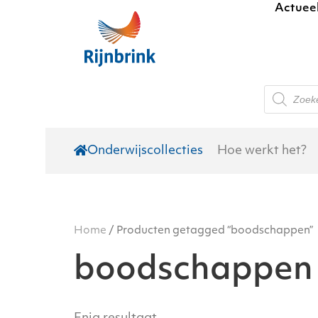
Actuee
Skip to main content
Producte
zoeken
Onderwijscollecties
Hoe werkt het?
Home
/ Producten getagged “boodschappen”
boodschappen