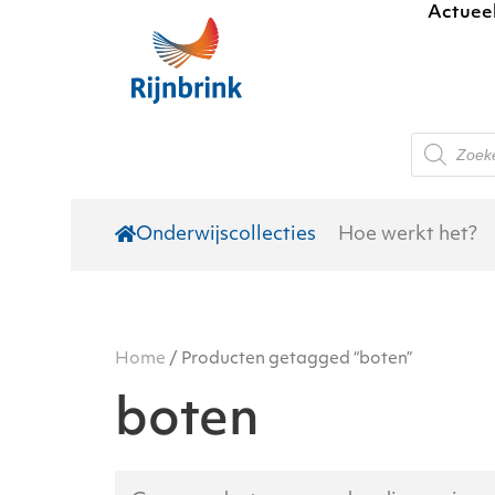
Actuee
Skip to main content
Producte
zoeken
Onderwijscollecties
Hoe werkt het?
Home
/ Producten getagged “boten”
boten