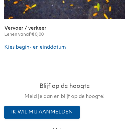
Vervoer / verkeer
Lenen vanaf
€
0,00
Dit
Kies begin- en einddatum
product
heeft
meerdere
variaties.
Deze
optie
Blijf op de hoogte
kan
Meld je aan en blijf op de hoogte!
gekozen
worden
IK WIL MIJ AANMELDEN
op
de
productpagina