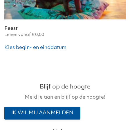
Feest
Lenen vanaf
€
0,00
Dit
Kies begin- en einddatum
product
heeft
meerdere
variaties.
Deze
optie
Blijf op de hoogte
kan
Meld je aan en blijf op de hoogte!
gekozen
worden
IK WIL MIJ AANMELDEN
op
de
productpagina