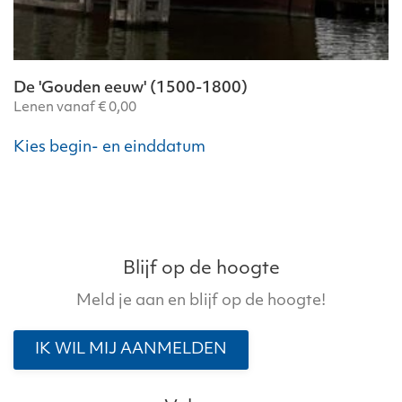
De 'Gouden eeuw' (1500-1800)
Lenen vanaf
€
0,00
Dit
Kies begin- en einddatum
product
heeft
meerdere
variaties.
Deze
optie
Blijf op de hoogte
kan
Meld je aan en blijf op de hoogte!
gekozen
worden
IK WIL MIJ AANMELDEN
op
de
productpagina