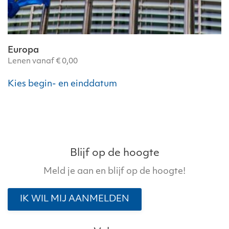
Europa
Lenen vanaf
€
0,00
Dit
Kies begin- en einddatum
product
heeft
meerdere
variaties.
Deze
optie
Blijf op de hoogte
kan
Meld je aan en blijf op de hoogte!
gekozen
worden
IK WIL MIJ AANMELDEN
op
de
productpagina