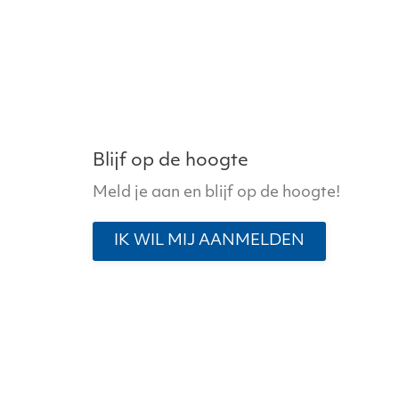
variaties.
Deze
optie
kan
gekozen
worden
op
Blijf op de hoogte
de
Meld je aan en blijf op de hoogte!
productpagina
IK WIL MIJ AANMELDEN