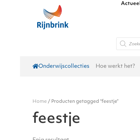
Actuee
Skip to main content
Producte
zoeken
Onderwijscollecties
Hoe werkt het?
Home
/ Producten getagged “feestje”
feestje