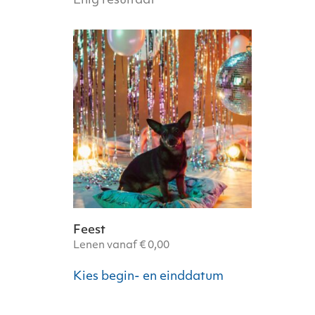
Enig resultaat
Feest
Lenen vanaf
€
0,00
Dit
Kies begin- en einddatum
product
heeft
meerdere