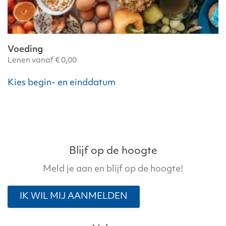
Voeding
Lenen vanaf
€
0,00
Dit
Kies begin- en einddatum
product
heeft
meerdere
variaties.
Deze
optie
Blijf op de hoogte
kan
Meld je aan en blijf op de hoogte!
gekozen
worden
IK WIL MIJ AANMELDEN
op
de
productpagina