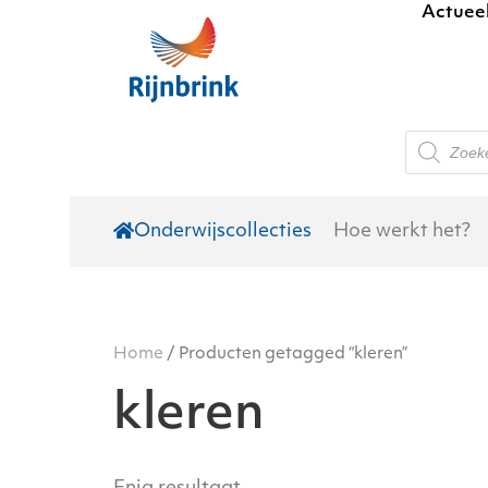
Actuee
Skip to main content
Producte
zoeken
Onderwijscollecties
Hoe werkt het?
Home
/ Producten getagged “kleren”
kleren