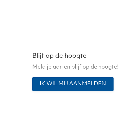
variaties.
Deze
optie
kan
gekozen
worden
op
Blijf op de hoogte
de
Meld je aan en blijf op de hoogte!
productpagina
IK WIL MIJ AANMELDEN