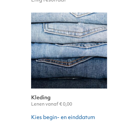
Enig resultaat
Kleding
Lenen vanaf
€
0,00
Dit
Kies begin- en einddatum
product
heeft
meerdere