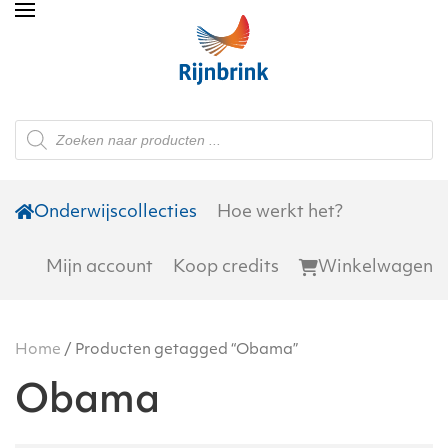
Skip to main content
Producten
zoeken
Onderwijscollecties
Hoe werkt het?
Mijn account
Koop credits
Winkelwagen
Home
/ Producten getagged “Obama”
Obama