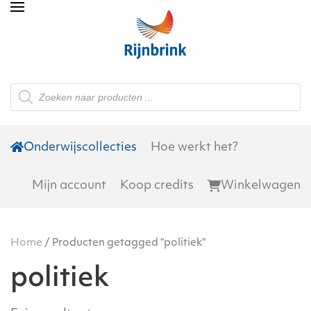
Skip to main content
Producten
zoeken
Onderwijscollecties
Hoe werkt het?
Mijn account
Koop credits
Winkelwagen
Home
/ Producten getagged “politiek”
politiek