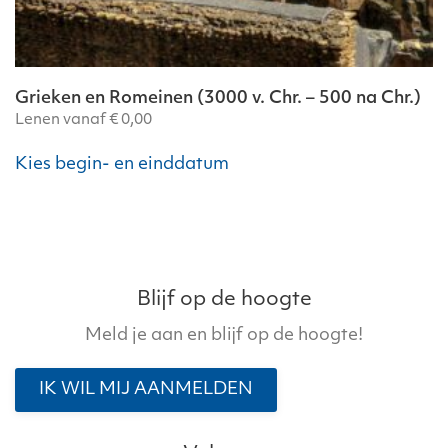
Grieken en Romeinen (3000 v. Chr. – 500 na Chr.)
Lenen vanaf
€
0,00
Dit
Kies begin- en einddatum
product
heeft
meerdere
variaties.
Deze
optie
Blijf op de hoogte
kan
Meld je aan en blijf op de hoogte!
gekozen
worden
IK WIL MIJ AANMELDEN
op
de
productpagina