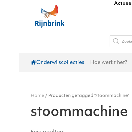
Actuee
Skip to main content
Producte
zoeken
Onderwijscollecties
Hoe werkt het?
Home
/ Producten getagged “stoommachine”
stoommachine