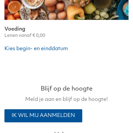
Voeding
Lenen vanaf
€
0,00
Dit
Kies begin- en einddatum
product
heeft
meerdere
variaties.
Deze
optie
Blijf op de hoogte
kan
Meld je aan en blijf op de hoogte!
gekozen
worden
IK WIL MIJ AANMELDEN
op
de
productpagina