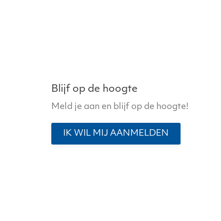
variaties.
Deze
optie
kan
gekozen
worden
op
Blijf op de hoogte
de
Meld je aan en blijf op de hoogte!
productpagina
IK WIL MIJ AANMELDEN