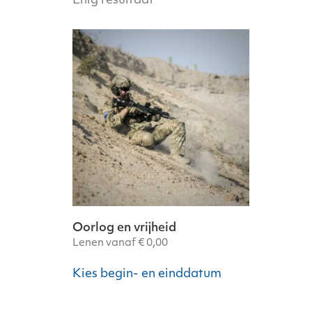
Enig resultaat
Oorlog en vrijheid
Lenen vanaf
€
0,00
Dit
Kies begin- en einddatum
product
heeft
meerdere