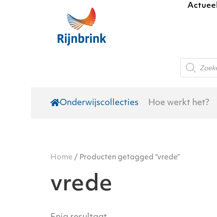
Actuee
Skip to main content
Producte
zoeken
Onderwijscollecties
Hoe werkt het?
Home
/ Producten getagged “vrede”
vrede