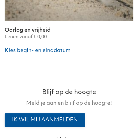
Oorlog en vrijheid
Lenen vanaf
€
0,00
Dit
Kies begin- en einddatum
product
heeft
meerdere
variaties.
Deze
optie
Blijf op de hoogte
kan
Meld je aan en blijf op de hoogte!
gekozen
worden
IK WIL MIJ AANMELDEN
op
de
productpagina