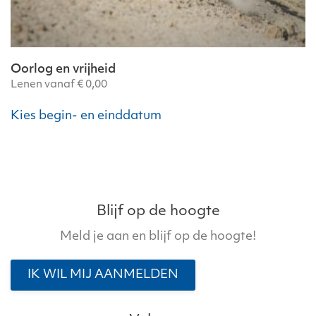
Oorlog en vrijheid
Lenen vanaf
€
0,00
Dit
Kies begin- en einddatum
product
heeft
meerdere
variaties.
Deze
optie
Blijf op de hoogte
kan
Meld je aan en blijf op de hoogte!
gekozen
worden
IK WIL MIJ AANMELDEN
op
de
productpagina