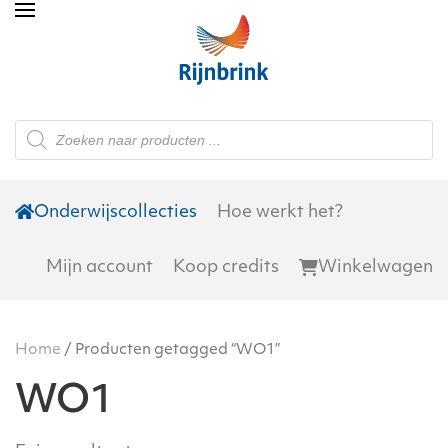
Skip to main content
Producten
zoeken
Onderwijscollecties
Hoe werkt het?
Mijn account
Koop credits
Winkelwagen
Home
/ Producten getagged “WO1”
WO1