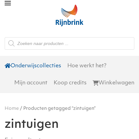
Skip to main content
Producten
zoeken
Onderwijscollecties
Hoe werkt het?
Mijn account
Koop credits
Winkelwagen
Home
/ Producten getagged “zintuigen”
zintuigen