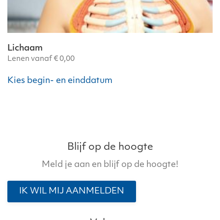
Lichaam
Lenen vanaf
€
0,00
Dit
Kies begin- en einddatum
product
heeft
meerdere
variaties.
Deze
optie
Blijf op de hoogte
kan
Meld je aan en blijf op de hoogte!
gekozen
worden
IK WIL MIJ AANMELDEN
op
de
productpagina