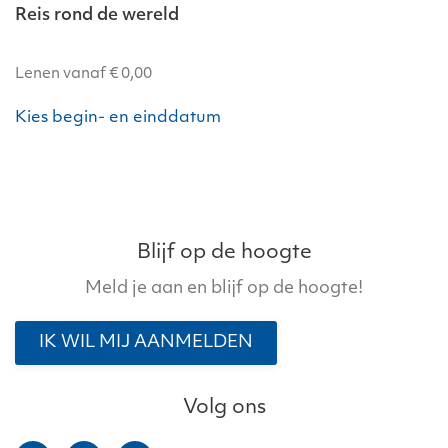
Reis rond de wereld
Lenen vanaf
€
0,00
Dit
Kies begin- en einddatum
product
heeft
meerdere
variaties.
Deze
optie
Blijf op de hoogte
kan
Meld je aan en blijf op de hoogte!
gekozen
worden
IK WIL MIJ AANMELDEN
op
de
productpagina
Volg ons