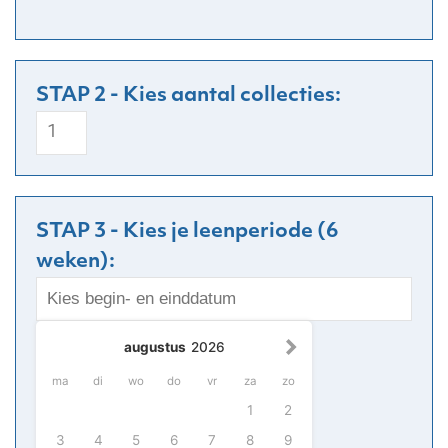
Oceanië
aantal
STAP 3 - Kies je leenperiode (6
weken):
augustus
2026
ma
di
wo
do
vr
za
zo
1
2
3
4
5
6
7
8
9