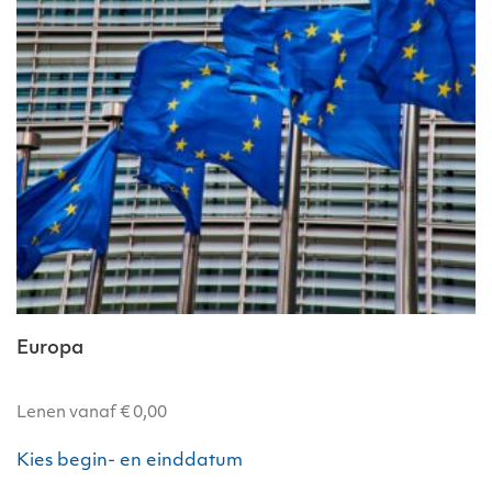
gekozen
worden
op
de
productpagina
Europa
Lenen vanaf
€
0,00
Dit
Kies begin- en einddatum
product