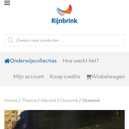
Skip to main content
Producten
zoeken
Onderwijscollecties
Hoe werkt het?
Mijn account
Koop credits
Winkelwagen
Home
/
Thema
/
Wereld
/
Oceanië
/ Oceanië