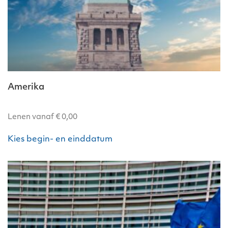
Amerika
Lenen vanaf
€
0,00
Dit
Kies begin- en einddatum
product
heeft
meerdere
variaties.
Deze
optie
kan