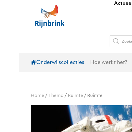
Actuee
Skip to main content
Producte
zoeken
Onderwijscollecties
Hoe werkt het?
Home
/
Thema
/
Ruimte
/ Ruimte