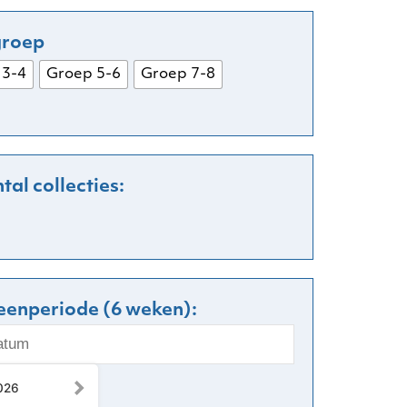
 3-4
Groep 5-6
Groep 7-8
leenperiode (6 weken):
026