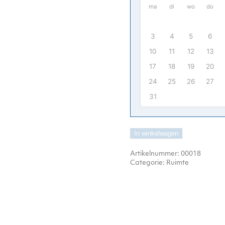
ma
di
wo
do
3
4
5
6
10
11
12
13
17
18
19
20
24
25
26
27
31
In winkelwagen
Artikelnummer:
00018
Categorie:
Ruimte