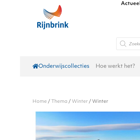
Actuee
Skip to main content
Producte
zoeken
Onderwijscollecties
Hoe werkt het?
Home
/
Thema
/
Winter
/ Winter