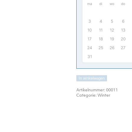
ma
di
wo
do
3
4
5
6
10
11
12
13
17
18
19
20
24
25
26
27
31
In winkelwagen
Artikelnummer:
00011
Categorie:
Winter