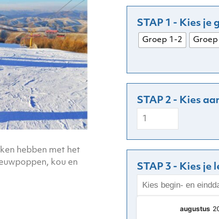
Groep 1-2
Groep
Winter
aantal
aken hebben met het
eeuwpoppen, kou en
STAP 3 - Kies je 
augustus
2