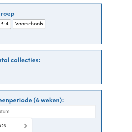
 3-4
Voorschools
leenperiode (6 weken):
026