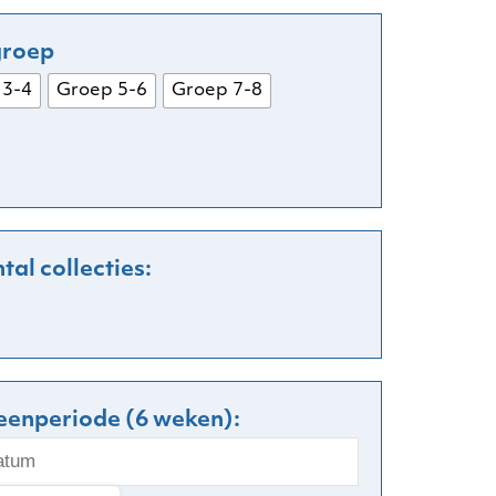
 3-4
Groep 5-6
Groep 7-8
leenperiode (6 weken):