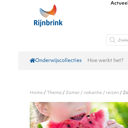
Actuee
Skip to main content
Producte
zoeken
Onderwijscollecties
Hoe werkt het?
Home
/
Thema
/
Zomer / vakantie / reizen
/ Zo