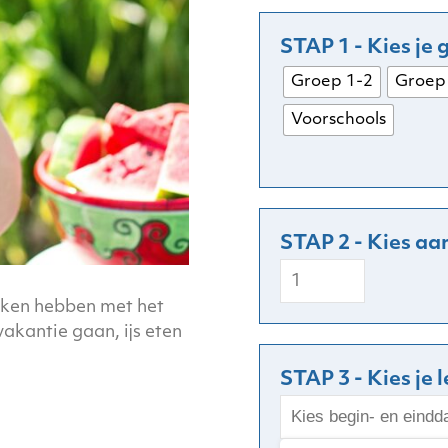
Groep 1-2
Groep
Voorschools
Zomer
/
aken hebben met het
vakantie
akantie gaan, ijs eten
/
reizen
STAP 3 - Kies je 
aantal