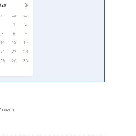
026
vr
za
zo
1
2
7
8
9
14
15
16
21
22
23
28
29
30
/ reizen