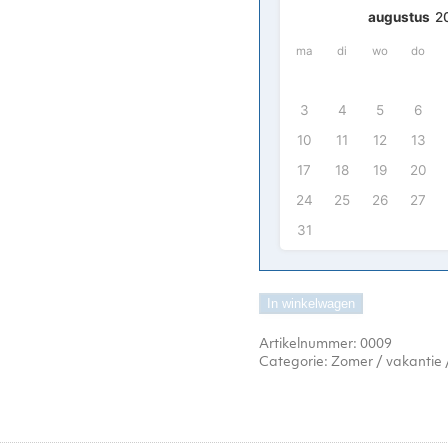
augustus
2
ma
di
wo
do
3
4
5
6
10
11
12
13
17
18
19
20
24
25
26
27
31
In winkelwagen
Artikelnummer:
0009
Categorie:
Zomer / vakantie 