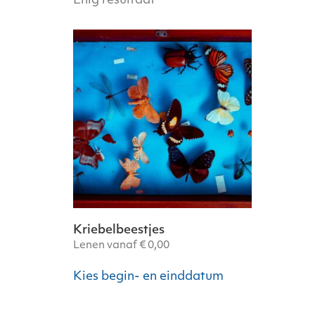
Enig resultaat
Kriebelbeestjes
Lenen vanaf
€
0,00
Dit
Kies begin- en einddatum
product
heeft
meerdere