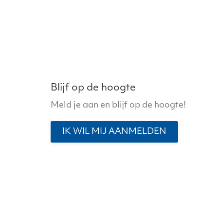
variaties.
Deze
optie
kan
gekozen
worden
op
Blijf op de hoogte
de
Meld je aan en blijf op de hoogte!
productpagina
IK WIL MIJ AANMELDEN