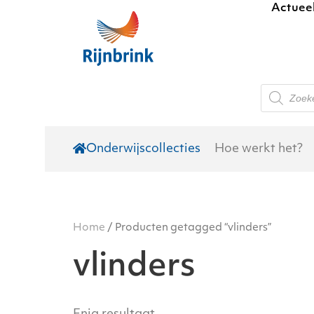
Actuee
Skip to main content
Producte
zoeken
Onderwijscollecties
Hoe werkt het?
Home
/ Producten getagged “vlinders”
vlinders