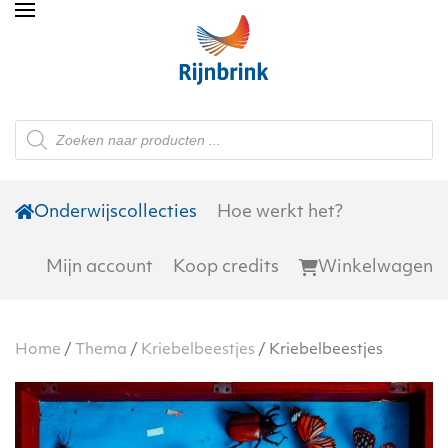
Skip to main content
Producten
zoeken
Onderwijscollecties
Hoe werkt het?
Mijn account
Koop credits
Winkelwagen
Home
/
Thema
/
Kriebelbeestjes
/ Kriebelbeestjes