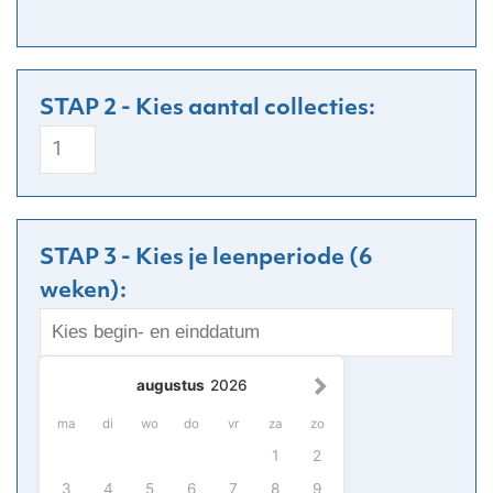
Kriebelbeestjes
aantal
STAP 3 - Kies je leenperiode (6
weken):
augustus
2026
ma
di
wo
do
vr
za
zo
1
2
3
4
5
6
7
8
9