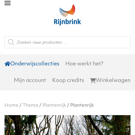
Skip to main content
Producten
zoeken
Onderwijscollecties
Hoe werkt het?
Mijn account
Koop credits
Winkelwagen
Home
/
Thema
/
Plantenrijk
/ Plantenrijk